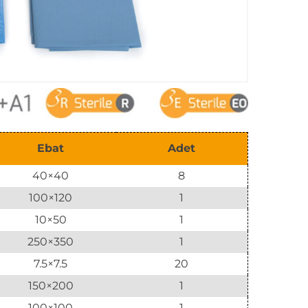
Ebat
Adet
40×40
8
100×120
1
10×50
1
250×350
1
7.5×7.5
20
150×200
1
100×100
1