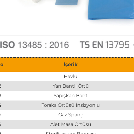
o
İçerik
1
Havlu
2
Yan Bantlı Örtü
3
Yapışkan Bant
4
Toraks Örtüsü İnsizyonlu
5
Gaz Spanç
6
Alet Masa Örtüsü
7
Sterilizasyon Bohçası