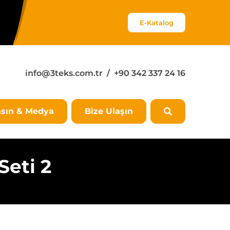
E-Katalog
info@3teks.com.tr
/ +90 342 337 24 16
sın & Medya
Bize Ulaşın
Seti 2