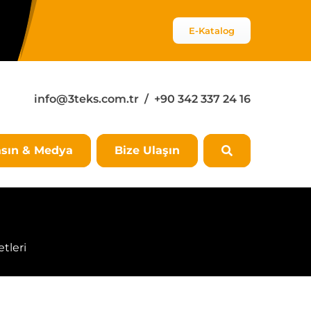
E-Katalog
info@3teks.com.tr
/ +90 342 337 24 16
sın & Medya
Bize Ulaşın
tleri