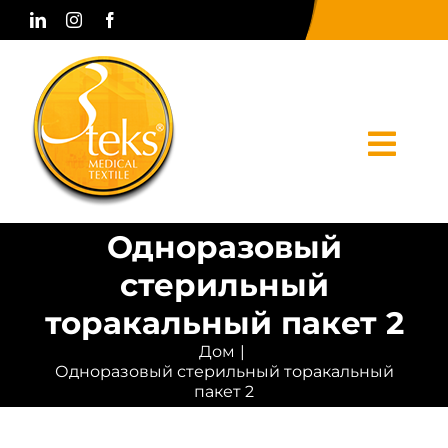
Skip
to
content
Togg
Navi
Одноразовый
Дом
стерильный
корпоративный
торакальный пакет 2
Продукты
Дом
Одноразовый стерильный торакальный
Печатные СМИ
пакет 2
Связаться с нами