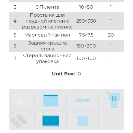
3
ОП-лента
10×50
1
Простыня для
4
грудной клетки с
250×350
1
разрезом на пленке
5
Марлевый тампон
7.5×7.5
20
Задняя крышка
6
150×200
1
стола
Стерилизационная
7
100×100
1
упаковка
Unit Box:
10