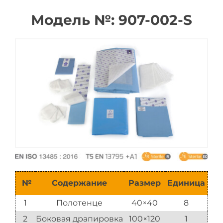
Модель №: 907-002-S
Каталог
№
Содержание
Размер
Единица
1
Полотенце
40×40
8
2
Боковая драпировка
100×120
1