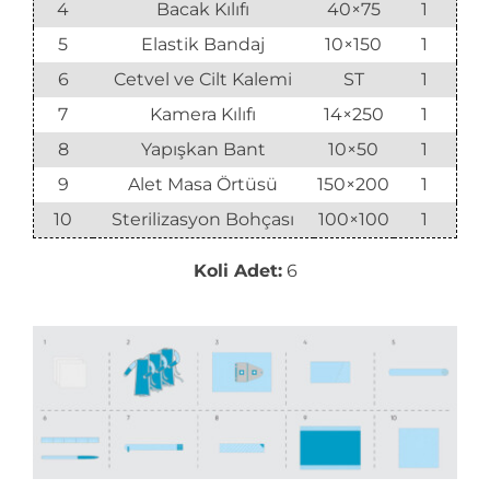
4
Bacak Kılıfı
40×75
1
5
Elastik Bandaj
10×150
1
6
Cetvel ve Cilt Kalemi
ST
1
7
Kamera Kılıfı
14×250
1
8
Yapışkan Bant
10×50
1
9
Alet Masa Örtüsü
150×200
1
10
Sterilizasyon Bohçası
100×100
1
Koli Adet:
6