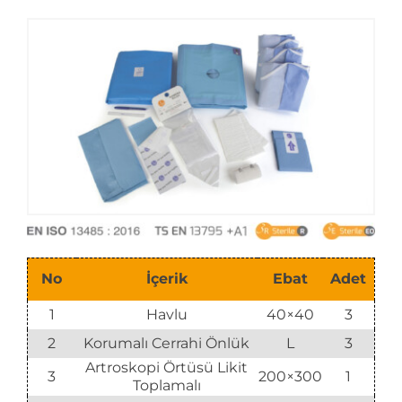
E-Katalog
No
İçerik
Ebat
Adet
1
Havlu
40×40
3
2
Korumalı Cerrahi Önlük
L
3
Artroskopi Örtüsü Likit
3
200×300
1
Toplamalı