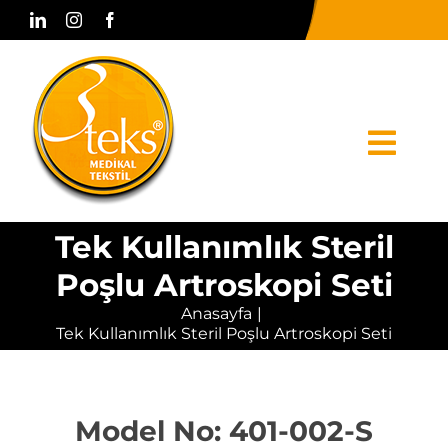
Skip
to
content
Togg
Navi
Tek Kullanımlık Steril
Anasayfa
Poşlu Artroskopi Seti
Kurumsal
Anasayfa
Tek Kullanımlık Steril Poşlu Artroskopi Seti
Ürünler
Basın & Medya
Model No: 401-002-S
Bize Ulaşın