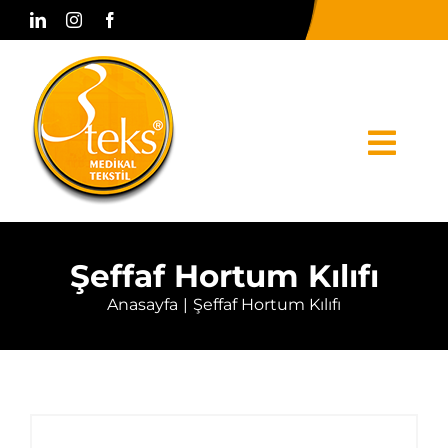
Skip
to
content
Togg
Navi
Anasayfa
Şeffaf Hortum Kılıfı
Kurumsal
Anasayfa
Şeffaf Hortum Kılıfı
Ürünler
Basın & Medya
Bize Ulaşın