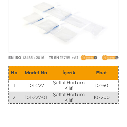
E-Katalog
No
Model No
İçerik
Ebat
Şeffaf Hortum
1
101-227
10×60
Kılıfı
Şeffaf Hortum
2
101-227-01
10×200
Kılıfı