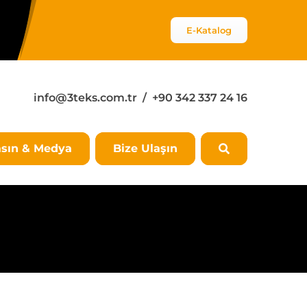
E-Katalog
info@3teks.com.tr
/ +90 342 337 24 16
sın & Medya
Bize Ulaşın