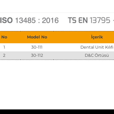
No
Model No
İçerik
1
30-111
Dental Unit Kılıfı
2
30-112
D&C Örtüsü