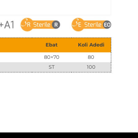
Ebat
Koli Adedi
80×70
80
ST
100