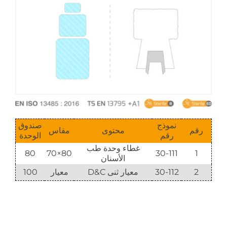
نموذج
صندوق
رقم
محتوى
مقاس
رقم
الوحدة
غطاء وحدة طب
80
80×70
30-111
1
الأسنان
2
30-112
معيار ثنى D&C
معيار
100