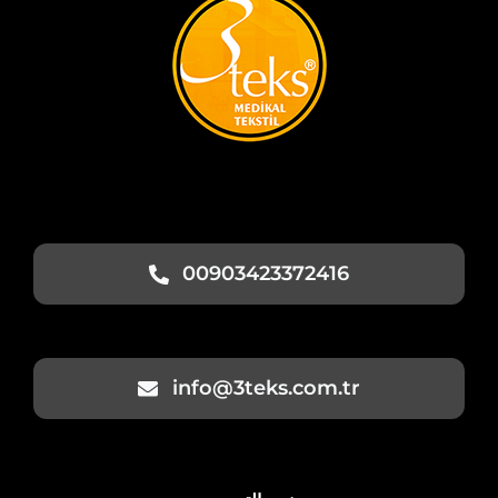
00903423372416
info@3teks.com.tr