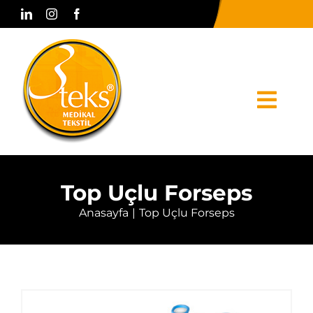
Skip
to
content
Togg
Navi
Anasayfa
Top Uçlu Forseps
Kurumsal
Anasayfa
Top Uçlu Forseps
Ürünler
Basın & Medya
Bize Ulaşın