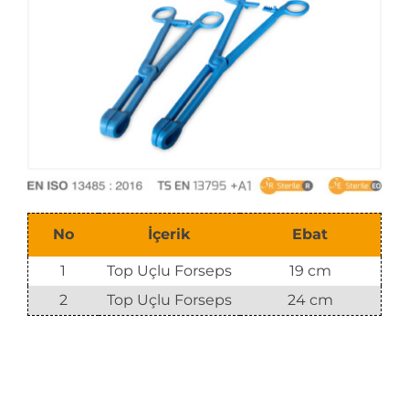
E-Katalog
No
İçerik
Ebat
1
Top Uçlu Forseps
19 cm
2
Top Uçlu Forseps
24 cm