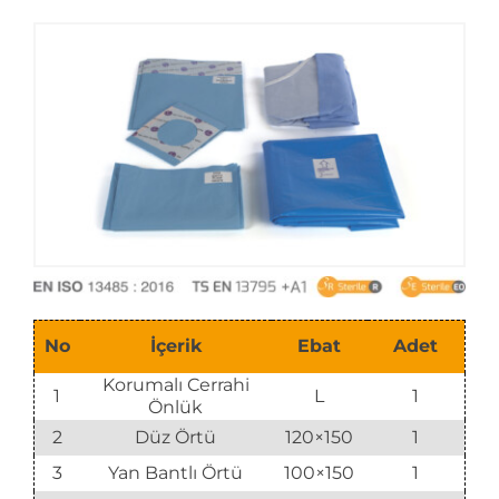
E-Katalog
No
İçerik
Ebat
Adet
Korumalı Cerrahi
1
L
1
Önlük
2
Düz Örtü
120×150
1
3
Yan Bantlı Örtü
100×150
1