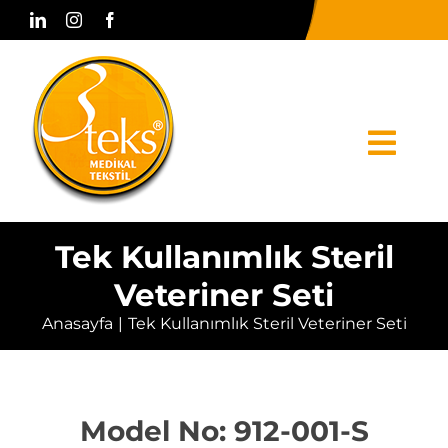
Skip
to
content
Togg
Navi
Anasayfa
Tek Kullanımlık Steril
Veteriner Seti
Kurumsal
Anasayfa
Tek Kullanımlık Steril Veteriner Seti
Ürünler
Basın & Medya
Model No: 912-001-S
Bize Ulaşın