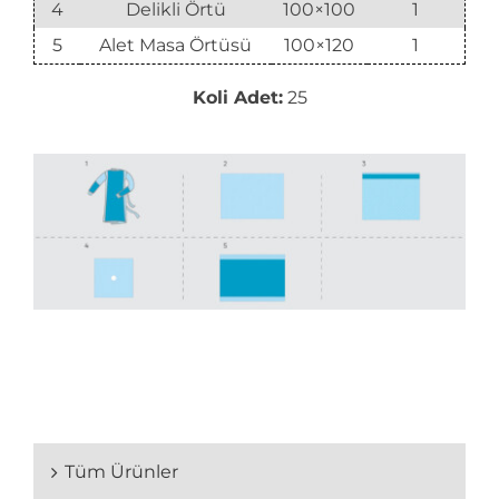
4
Delikli Örtü
100×100
1
5
Alet Masa Örtüsü
100×120
1
Koli Adet:
25
Tüm Ürünler