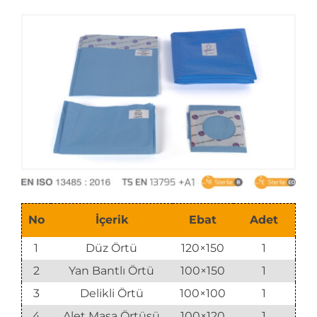
E-Katalog
No
İçerik
Ebat
Adet
1
Düz Örtü
120×150
1
2
Yan Bantlı Örtü
100×150
1
3
Delikli Örtü
100×100
1
4
Alet Masa Örtüsü
100×120
1