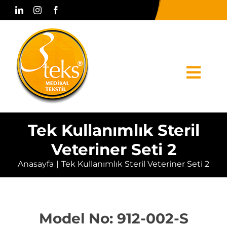
Skip
to
content
Togg
Navi
Anasayfa
Tek Kullanımlık Steril
Veteriner Seti 2
Kurumsal
Anasayfa
Tek Kullanımlık Steril Veteriner Seti 2
Ürünler
Basın & Medya
Model No: 912-002-S
Bize Ulaşın