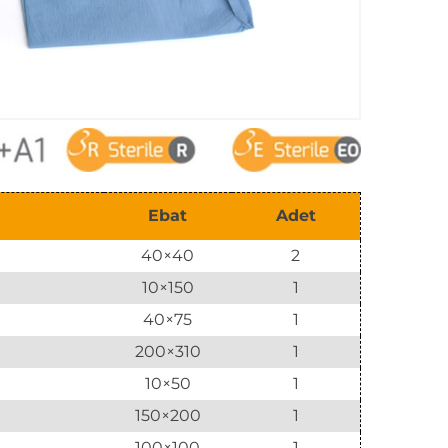
Ebat
Adet
40×40
2
10×150
1
40×75
1
200×310
1
10×50
1
150×200
1
100×100
1