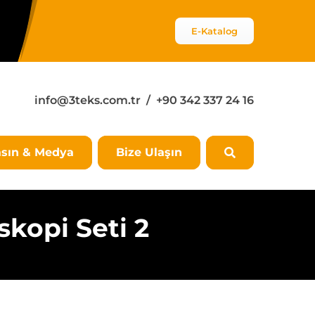
E-Katalog
info@3teks.com.tr
/ +90 342 337 24 16
sın & Medya
Bize Ulaşın
skopi Seti 2