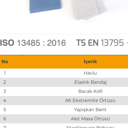
No
İçerik
1
Havlu
2
Elastik Bandaj
3
Bacak Kılıfı
4
Alt Ekstremite Örtüsü
5
Yapışkan Bant
6
Alet Masa Örtüsü
7
Sterilizasyon Bohçası