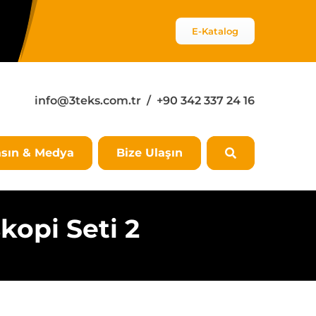
E-Katalog
info@3teks.com.tr
/ +90 342 337 24 16
sın & Medya
Bize Ulaşın
kopi Seti 2