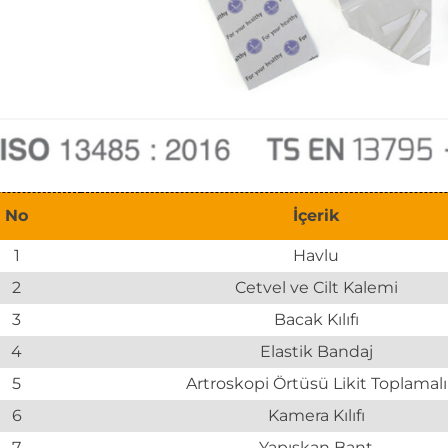
No
İçerik
1
Havlu
2
Cetvel ve Cilt Kalemi
3
Bacak Kılıfı
4
Elastik Bandaj
5
Artroskopi Örtüsü Likit Toplamalı
6
Kamera Kılıfı
7
Yapışkan Bant