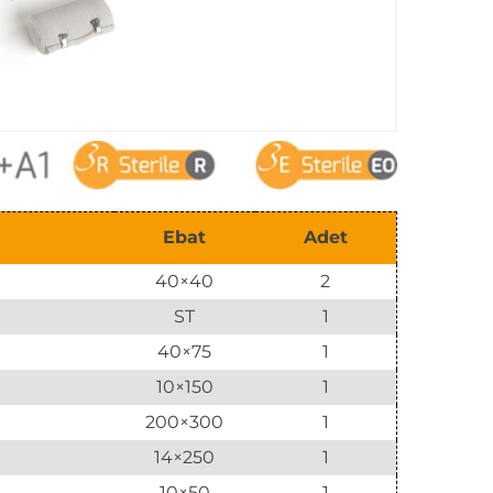
Ebat
Adet
40×40
2
ST
1
40×75
1
10×150
1
200×300
1
14×250
1
10×50
1