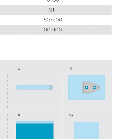
ST
1
150×200
1
100×100
1