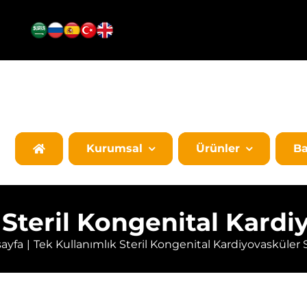
Kurumsal
Ürünler
Ba
Steril Kongenital Kardiy
ayfa
Tek Kullanımlık Steril Kongenital Kardiyovasküler S