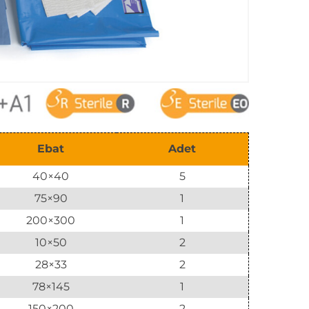
Ebat
Adet
40×40
5
75×90
1
200×300
1
10×50
2
28×33
2
78×145
1
150×200
2