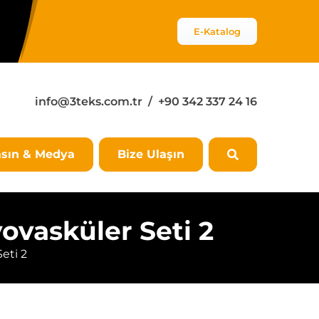
E-Katalog
info@3teks.com.tr
/ +90 342 337 24 16
sın & Medya
Bize Ulaşın
ovasküler Seti 2
eti 2