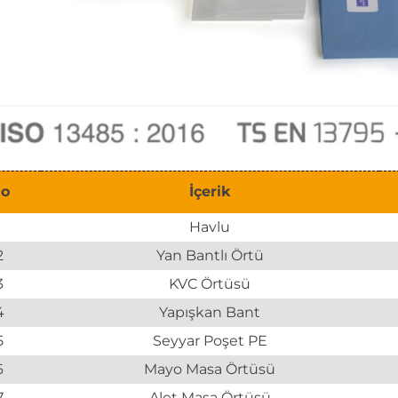
o
İçerik
1
Havlu
2
Yan Bantlı Örtü
3
KVC Örtüsü
4
Yapışkan Bant
5
Seyyar Poşet PE
6
Mayo Masa Örtüsü
7
Alet Masa Örtüsü