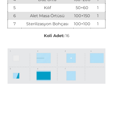
5
Kılıf
50×60
1
6
Alet Masa Örtüsü
100×150
1
7
Sterilizasyon Bohçası
100×100
1
Koli Adet:
16