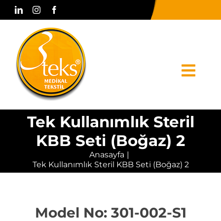
Skip
to
content
Togg
Navi
Tek Kullanımlık Steril
Anasayfa
KBB Seti (Boğaz) 2
Kurumsal
Anasayfa
Tek Kullanımlık Steril KBB Seti (Boğaz) 2
Ürünler
Basın & Medya
Model No: 301-002-S1
Bize Ulaşın