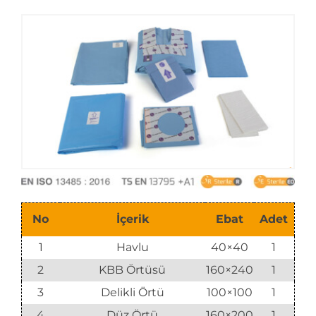
E-Katalog
No
İçerik
Ebat
Adet
1
Havlu
40×40
1
2
KBB Örtüsü
160×240
1
3
Delikli Örtü
100×100
1
4
Düz Örtü
160×200
1