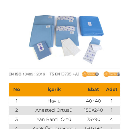
E-Katalog
No
İçerik
Ebat
Adet
1
Havlu
40×40
1
2
Anestezi Örtüsü
150×240
1
3
Yan Bantlı Örtü
75×90
4
4
Ayak Örtüsü Bantlı
150×180
1