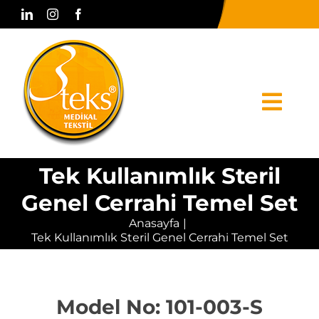
Skip
to
content
Togg
Navi
Tek Kullanımlık Steril
Anasayfa
Genel Cerrahi Temel Set
Kurumsal
Anasayfa
Tek Kullanımlık Steril Genel Cerrahi Temel Set
Ürünler
Basın & Medya
Model No: 101-003-S
Bize Ulaşın