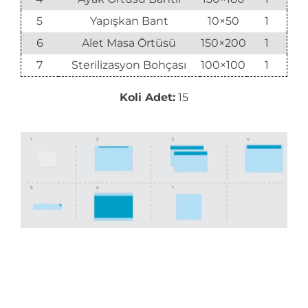
5
Yapışkan Bant
10×50
1
6
Alet Masa Örtüsü
150×200
1
7
Sterilizasyon Bohçası
100×100
1
Koli Adet:
15