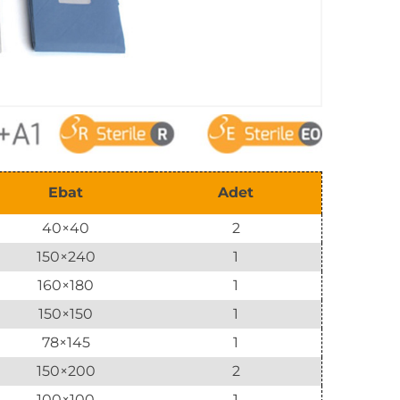
Ebat
Adet
40×40
2
150×240
1
160×180
1
150×150
1
78×145
1
150×200
2
100×100
1