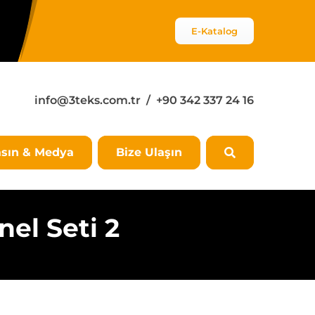
E-Katalog
info@3teks.com.tr
/ +90 342 337 24 16
sın & Medya
Bize Ulaşın
nel Seti 2