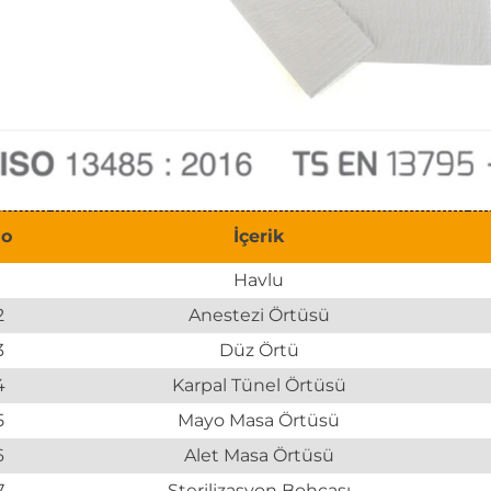
o
İçerik
1
Havlu
2
Anestezi Örtüsü
3
Düz Örtü
4
Karpal Tünel Örtüsü
5
Mayo Masa Örtüsü
6
Alet Masa Örtüsü
7
Sterilizasyon Bohçası