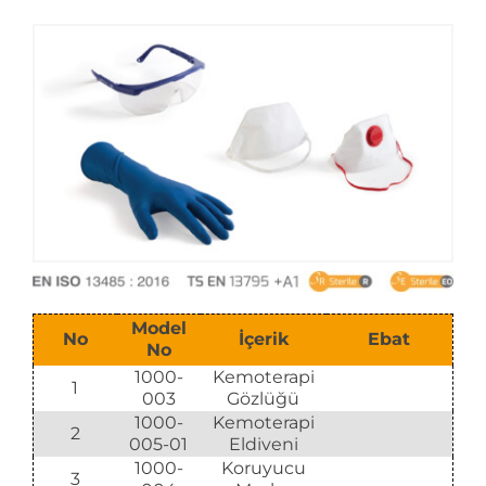
E-Katalog
Model
No
İçerik
Ebat
No
1000-
Kemoterapi
1
003
Gözlüğü
1000-
Kemoterapi
2
005-01
Eldiveni
1000-
Koruyucu
3