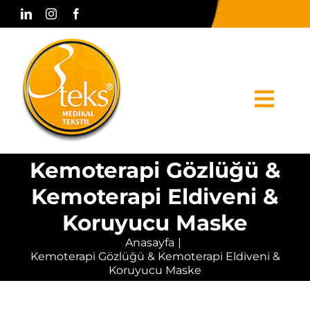
Skip
to
content
Togg
Navi
Kemoterapi Gözlüğü &
Anasayfa
Kemoterapi Eldiveni &
Kurumsal
Koruyucu Maske
Ürünler
Anasayfa
Kemoterapi Gözlüğü & Kemoterapi Eldiveni &
Basın & Medya
Koruyucu Maske
Bize Ulaşın