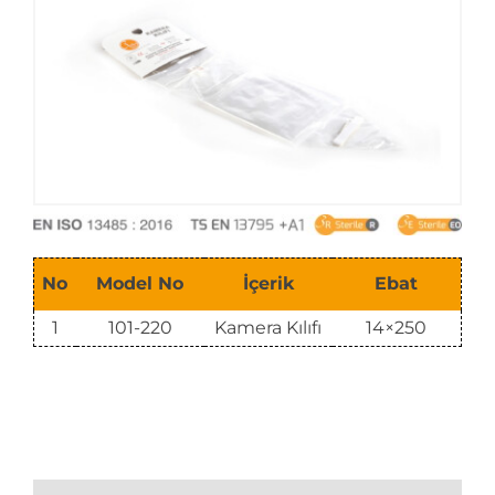
E-Katalog
No
Model No
İçerik
Ebat
1
101-220
Kamera Kılıfı
14×250