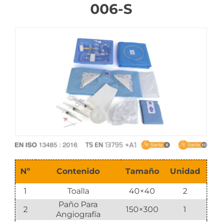
006-S
Catalogar
Nº
Contenido
Tamaño
Unidad
1
Toalla
40×40
2
Paño Para
2
150×300
1
Angiografía