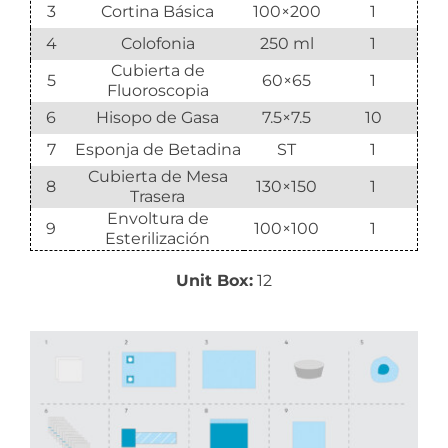
3
Cortina Básica
100×200
1
4
Colofonia
250 ml
1
Cubierta de
5
60×65
1
Fluoroscopia
6
Hisopo de Gasa
7.5×7.5
10
7
Esponja de Betadina
ST
1
Cubierta de Mesa
8
130×150
1
Trasera
Envoltura de
9
100×100
1
Esterilización
Unit Box:
12