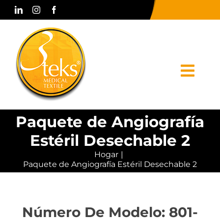
Skip
to
content
Togg
Navi
Paquete de Angiografía
Hogar
Estéril Desechable 2
Corporativo
Hogar
Paquete de Angiografía Estéril Desechable 2
Productos
Prensa y Medios
Número De Modelo: 801-
Contacto