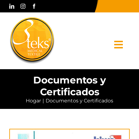
Skip
to
content
Togg
Navi
Hogar
Documentos y
Certificados
Corporativo
Hogar
Documentos y Certificados
Productos
Prensa y Medios
Contacto