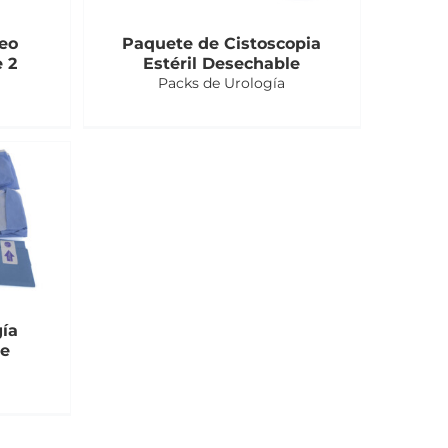
eo
Paquete de Cistoscopia
e 2
Estéril Desechable
Packs de Urología
ía
le