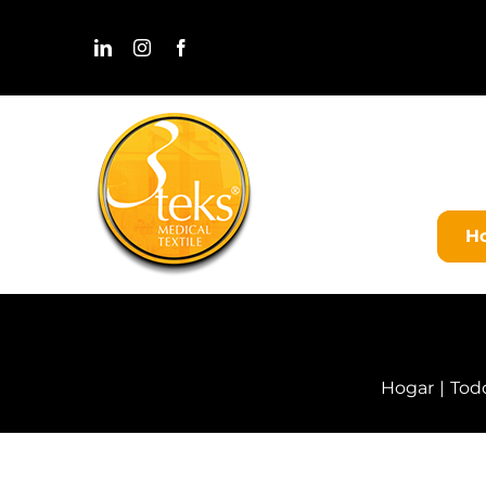
Skip
to
content
H
Hogar
Tod