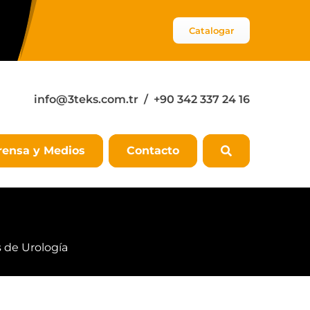
Catalogar
info@3teks.com.tr
/ +90 342 337 24 16
rensa y Medios
Contacto
 de Urología