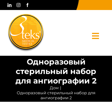
Skip
to
content
Togg
Navi
Одноразовый
Дом
стерильный набор
корпоративный
для ангиографии 2
Продукты
Дом
Одноразовый стерильный набор для
Печатные СМИ
ангиографии 2
Связаться с нами