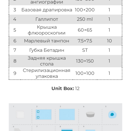
ангиографии
3
Базовая драпировка
100×200
1
4
Галлипот
250 ml
1
Крышка
5
60×65
1
флюороскопии
6
Марлевый тампон
7.5×7.5
10
7
Губка Бетадин
ST
1
Задняя крышка
8
130×150
1
стола
Стерилизационная
9
100×100
1
упаковка
Unit Box:
12