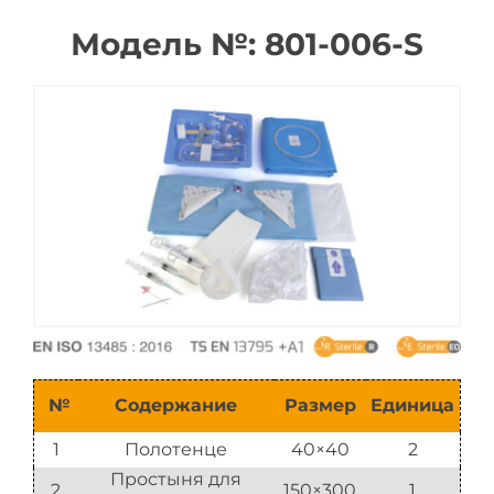
Модель №: 801-006-S
Каталог
№
Содержание
Размер
Единица
1
Полотенце
40×40
2
Простыня для
2
150×300
1