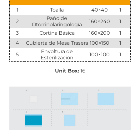
1
Toalla
40×40
1
Paño de
2
160×240
1
Otorrinolaringología
3
Cortina Básica
160×200
1
4
Cubierta de Mesa Trasera
100×150
1
Envoltura de
5
100×100
1
Esterilización
Unit Box:
16