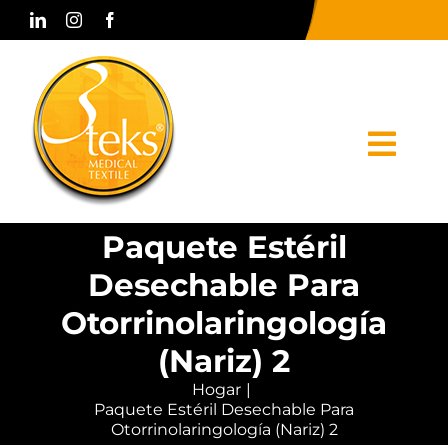
Skip
to
content
Togg
Navi
Paquete Estéril
Hogar
Desechable Para
Corporativo
Otorrinolaringología
Productos
(Nariz) 2
Hogar
Prensa y Medios
Paquete Estéril Desechable Para
Otorrinolaringología (Nariz) 2
Contacto