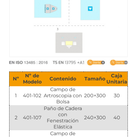
Catalogar
Nº de
Caja
Nº
Contenido
Tamaño
Modelo
Unitaria
Campo de
1
401-102
Artroscopia con
200×300
30
Bolsa
Paño de Cadera
con
2
401-107
240×300
40
Fenestración
Elástica
Campo de