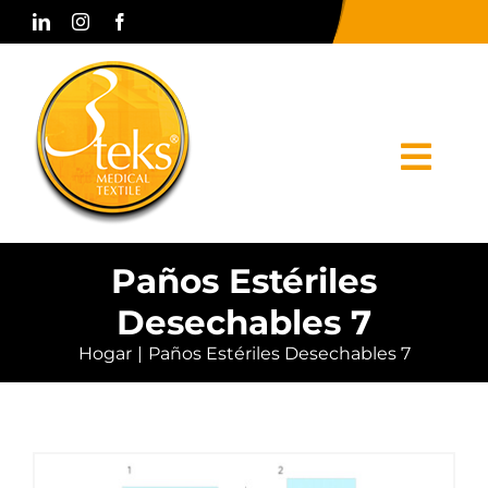
Skip
to
content
Togg
Navi
Hogar
Paños Estériles
Desechables 7
Corporativo
Hogar
Paños Estériles Desechables 7
Productos
Prensa y Medios
Contacto