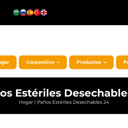
ogar
Corporativo
Productos
P
os Estériles Desechable
Hogar
Paños Estériles Desechables 24