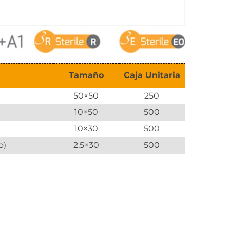
Tamaño
Caja Unitaria
50×50
250
10×50
500
10×30
500
o)
2.5×30
500