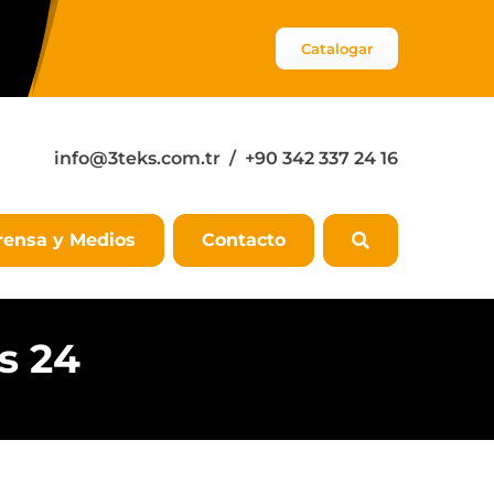
Catalogar
info@3teks.com.tr
/ +90 342 337 24 16
rensa y Medios
Contacto
s 24