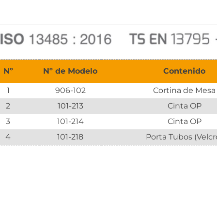
Nº
Nº de Modelo
Contenido
1
906-102
Cortina de Mesa
2
101-213
Cinta OP
3
101-214
Cinta OP
4
101-218
Porta Tubos (Velcr