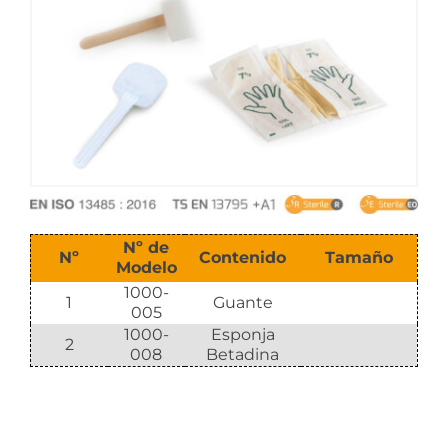
Catalogar
Nº de
Nº
Contenido
Tamaño
Modelo
1000-
1
Guante
005
1000-
Esponja
2
008
Betadina