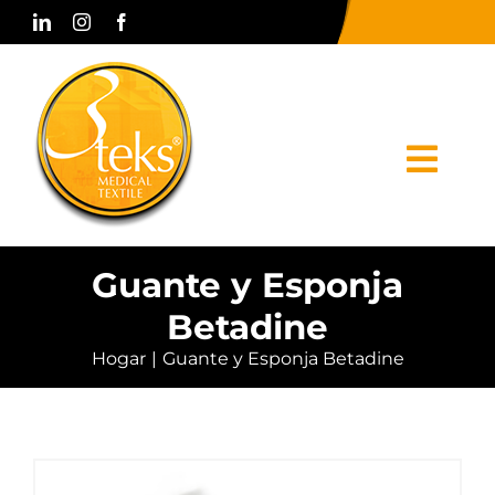
Skip
to
content
Togg
Navi
Hogar
Guante y Esponja
Betadine
Corporativo
Hogar
Guante y Esponja Betadine
Productos
Prensa y Medios
Contacto