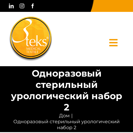
Skip
to
content
Togg
Navi
Одноразовый
Дом
стерильный
корпоративный
урологический набор
Продукты
2
Дом
Печатные СМИ
Одноразовый стерильный урологический
набор 2
Связаться с нами