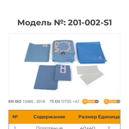
Каталог
Модель №: 201-002-S1
№
Содержание
Размер
Единица
1
Полотенце
40×40
2