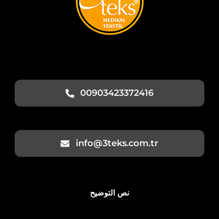
00903423372416
info@3teks.com.tr
نص التوضيح