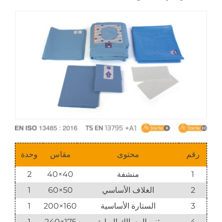
رقم
محتوى
مقاس
وحدة
1
منشفة
40×40
2
2
الغلاف الأساسي
50×60
1
3
الستارة الأساسية
160×200
1
4
ثنى المسالك البولية
175×240
1