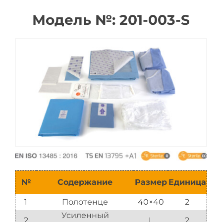
Модель №: 201-003-S
Каталог
№
Содержание
Размер
Единица
1
Полотенце
40×40
2
Усиленный
2
L
2