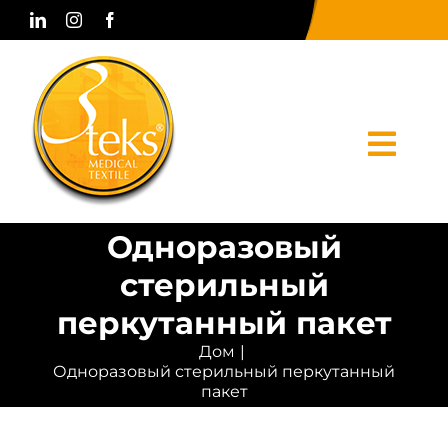
Skip
to
content
Togg
Navi
Одноразовый
Дом
стерильный
корпоративный
перкутанный пакет
Продукты
Дом
Одноразовый стерильный перкутанный
Печатные СМИ
пакет
Связаться с нами