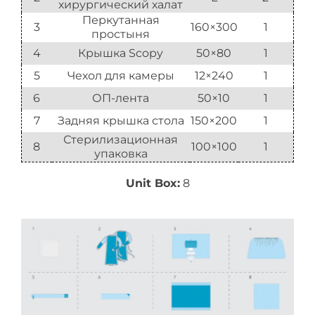
хирургический халат
Перкутанная
3
160×300
1
простыня
4
Крышка Scopy
50×80
1
5
Чехол для камеры
12×240
1
6
ОП-лента
50×10
1
7
Задняя крышка стола
150×200
1
Стерилизационная
8
100×100
1
упаковка
Unit Box:
8