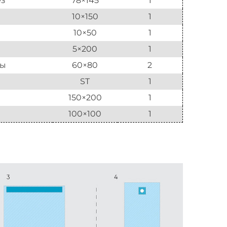
ез
78×145
1
10×150
1
10×50
1
5×200
1
ты
60×80
2
ST
1
150×200
1
100×100
1