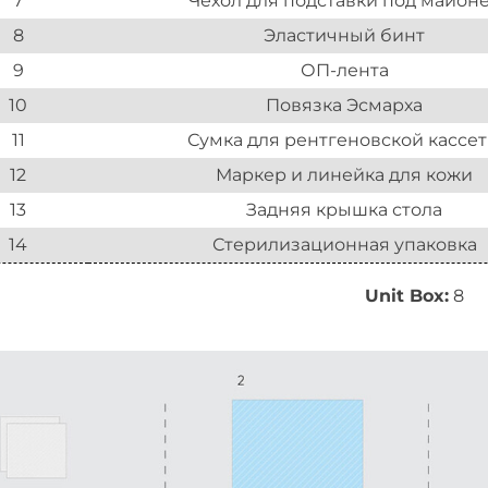
7
Чехол для подставки под майон
8
Эластичный бинт
9
ОП-лента
10
Повязка Эсмарха
11
Сумка для рентгеновской кассе
12
Маркер и линейка для кожи
13
Задняя крышка стола
14
Стерилизационная упаковка
Unit Box:
8