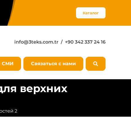
Каталог
info@3teks.com.tr
/ +90 342 337 24 16
е СМИ
Связаться с нами
для верхних
остей 2