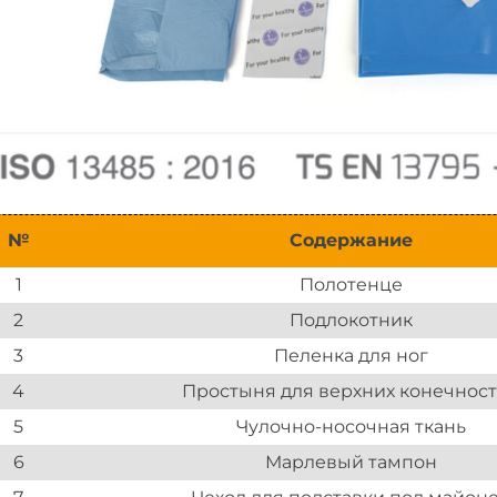
№
Содержание
1
Полотенце
2
Подлокотник
3
Пеленка для ног
4
Простыня для верхних конечнос
5
Чулочно-носочная ткань
6
Марлевый тампон