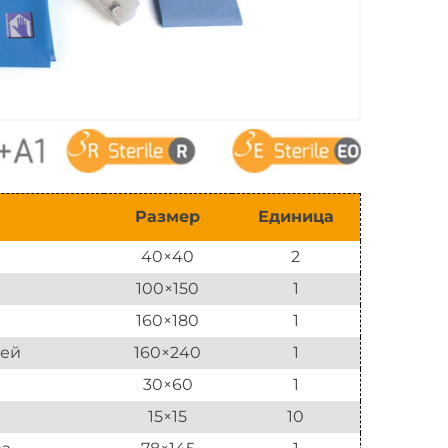
Размер
Единица
40×40
2
100×150
1
160×180
1
тей
160×240
1
30×60
1
15×15
10