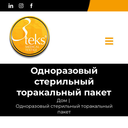
Skip
to
content
Togg
Navi
Одноразовый
Дом
стерильный
корпоративный
торакальный пакет
Продукты
Дом
Одноразовый стерильный торакальный
Печатные СМИ
пакет
Связаться с нами