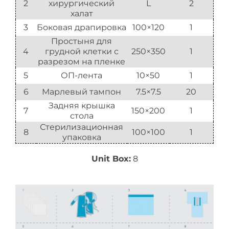
2
хирургический
L
2
халат
3
Боковая драпировка
100×120
1
Простыня для
4
грудной клетки с
250×350
1
разрезом на пленке
5
ОП-лента
10×50
1
6
Марлевый тампон
7.5×7.5
20
Задняя крышка
7
150×200
1
стола
Стерилизационная
8
100×100
1
упаковка
Unit Box:
8