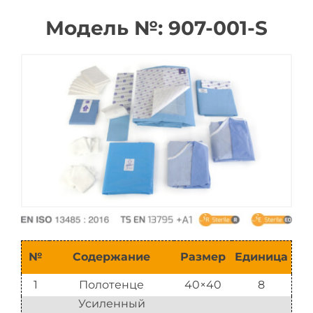
Модель №: 907-001-S
Каталог
№
Содержание
Размер
Единица
1
Полотенце
40×40
8
Усиленный