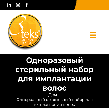
Skip
to
content
Togg
Navi
Одноразовый
Дом
стерильный набор
корпоративный
для имплантации
Продукты
волос
Дом
Печатные СМИ
Одноразовый стерильный набор для
имплантации волос
Связаться с нами