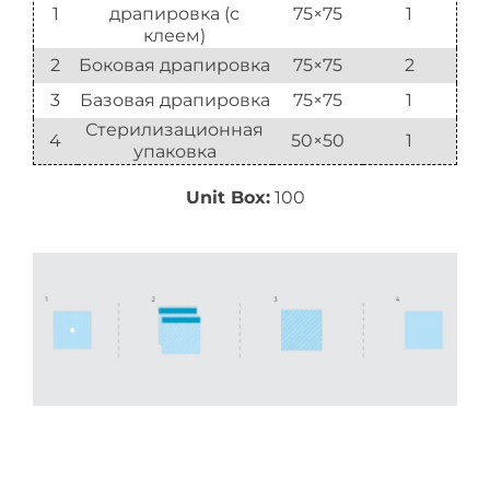
1
драпировка (с
75×75
1
клеем)
2
Боковая драпировка
75×75
2
3
Базовая драпировка
75×75
1
Стерилизационная
4
50×50
1
упаковка
Unit Box:
100