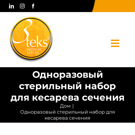
Skip
to
content
Togg
Navi
Одноразовый
Дом
стерильный набор
корпоративный
для кесарева сечения
Продукты
Дом
Одноразовый стерильный набор для
Печатные СМИ
кесарева сечения
Связаться с нами