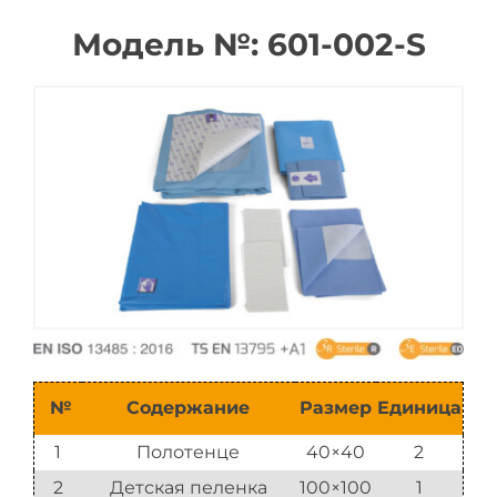
Модель №: 601-002-S
Каталог
№
Содержание
Размер
Единица
1
Полотенце
40×40
2
2
Детская пеленка
100×100
1