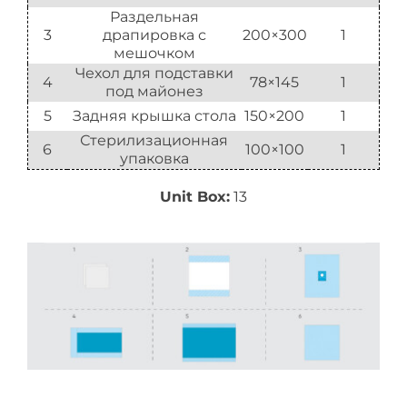
Раздельная
3
драпировка с
200×300
1
мешочком
Чехол для подставки
4
78×145
1
под майонез
5
Задняя крышка стола
150×200
1
Стерилизационная
6
100×100
1
упаковка
Unit Box:
13