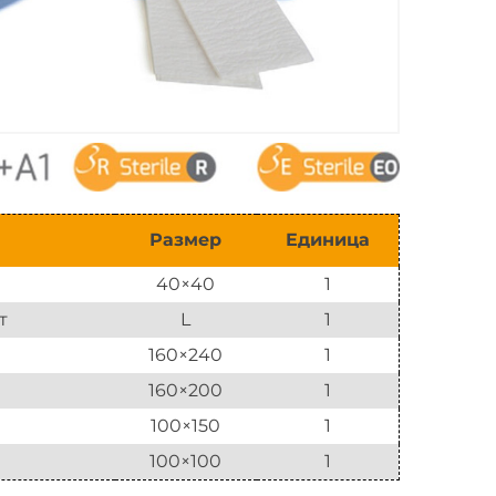
Размер
Единица
40×40
1
т
L
1
160×240
1
160×200
1
100×150
1
100×100
1