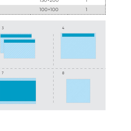
150×200
1
100×100
1