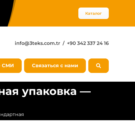
Каталог
info@3teks.com.tr
/ +90 342 337 24 16
е СМИ
Связаться с нами
ная упаковка —
андартная