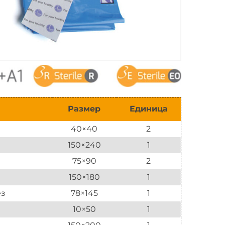
Размер
Единица
40×40
2
150×240
1
75×90
2
150×180
1
ез
78×145
1
10×50
1