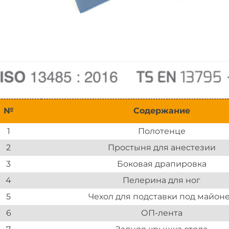
№
Содержание
1
Полотенце
2
Простыня для анестезии
3
Боковая драпировка
4
Пелерина для ног
5
Чехол для подставки под майон
6
ОП-лента