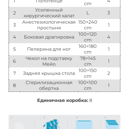
1
Полотенце
4
cm
Усиленный
2
L
3
хирургический халат
Анестезиологическая
150×240
3
1
простыня
cm
100×120
4
Боковая драпировка
4
cm
160×180
5
Пелерина для ног
1
cm
Чехол на подставку
78×145
6
1
Мейо
cm
100×150
7
Задняя крышка стола
2
cm
Стерилизационная
100×100
8
1
обертка
cm
Единичная коробка:
8