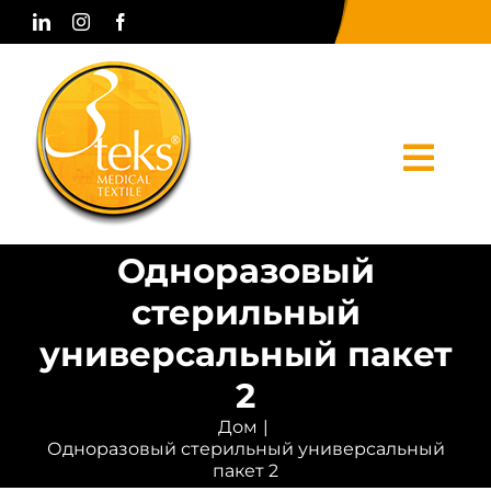
Skip
to
content
Togg
Navi
Одноразовый
Дом
стерильный
корпоративный
универсальный пакет
Продукты
2
Дом
Печатные СМИ
Одноразовый стерильный универсальный
пакет 2
Связаться с нами