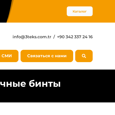
Каталог
info@3teks.com.tr
/ +90 342 337 24 16
е СМИ
Связаться с нами
ичные бинты