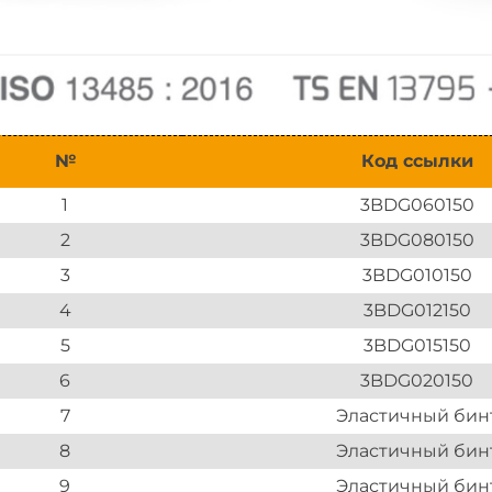
№
Код ссылки
1
3BDG060150
2
3BDG080150
3
3BDG010150
4
3BDG012150
5
3BDG015150
6
3BDG020150
7
Эластичный бин
8
Эластичный бин
9
Эластичный бин