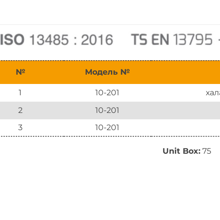
№
Модель №
1
10-201
хал
2
10-201
3
10-201
Unit Box:
75