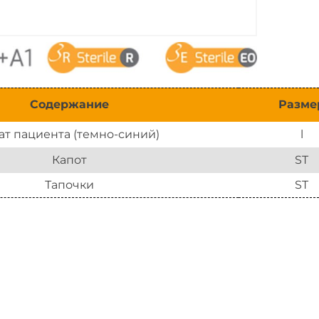
Содержание
Разме
ат пациента (темно-синий)
l
Капот
ST
Тапочки
ST