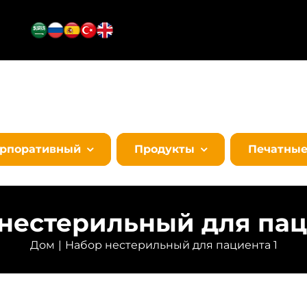
орпоративный
Продукты
Печатны
нестерильный для пац
Дом
Набор нестерильный для пациента 1