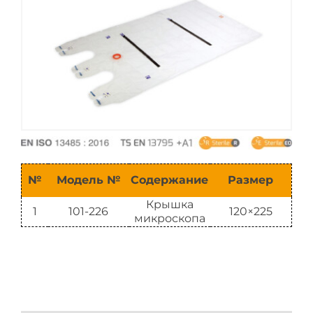
Каталог
№
Модель №
Содержание
Размер
Крышка
1
101-226
120×225
микроскопа