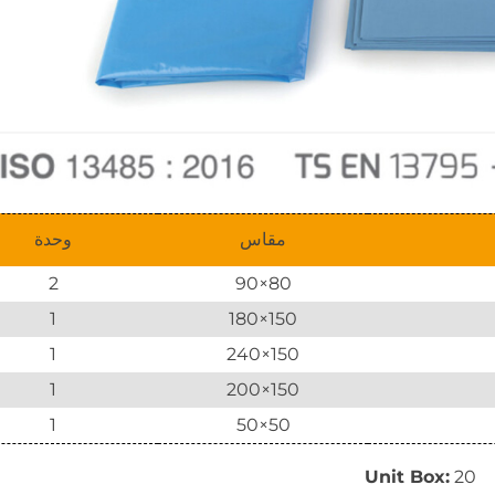
مقاس
وحدة
2
80×90
1
150×180
1
150×240
1
150×200
1
50×50
Unit Box:
20