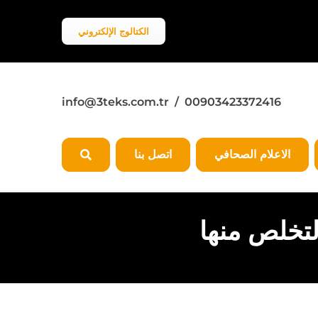
الكتالوج الإلكتروني
info@3teks.com.tr
/ 00903423372416
الاعلام الصحافي
اتصل بنا
لتخلص منها