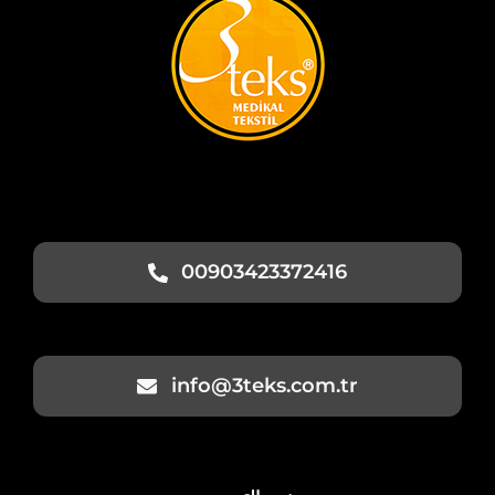
00903423372416
info@3teks.com.tr