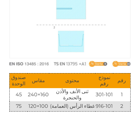
نموذج
صندوق
رقم
محتوى
مقاس
رقم
الوحدة
ثنى الأنف والأذن
45
160×240
301-101
1
والحنجرة
2
916-101
غطاء الرأس (العمامة)
100×120
75