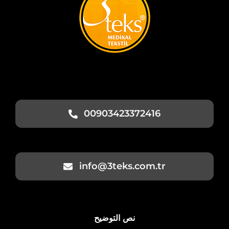
00903423372416
info@3teks.com.tr
نص التوضيح