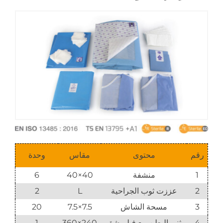
رقم
محتوى
مقاس
وحدة
1
منشفة
40×40
6
2
عززت ثوب الجراحية
L
2
3
مسحة الشاش
7.5×7.5
20
4
ثنى البطن مع فيلم شق
240×360
1