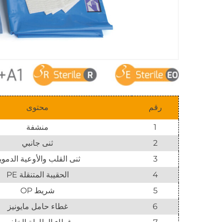
رقم
محتوى
1
منشفة
2
ثنى جانبي
3
ثنى القلب والأوعية الدموي
4
الحقيبة المتنقلة PE
5
شريط OP
6
غطاء حامل مايونيز