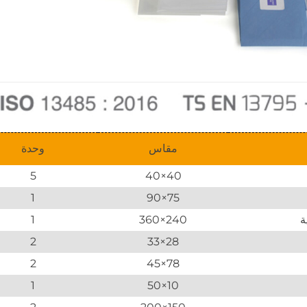
مقاس
وحدة
5
40×40
1
75×90
ة
240×360
1
2
28×33
2
78×45
1
10×50