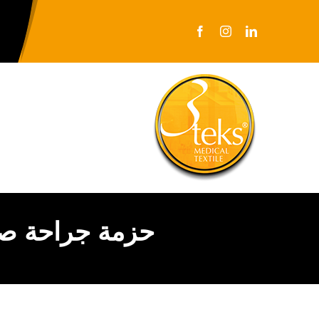
Ski
t
conten
حزمة جراحة صما