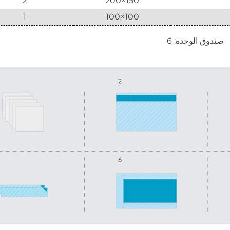
2
150×200
1
100×100
صندوق الوحدة: 6