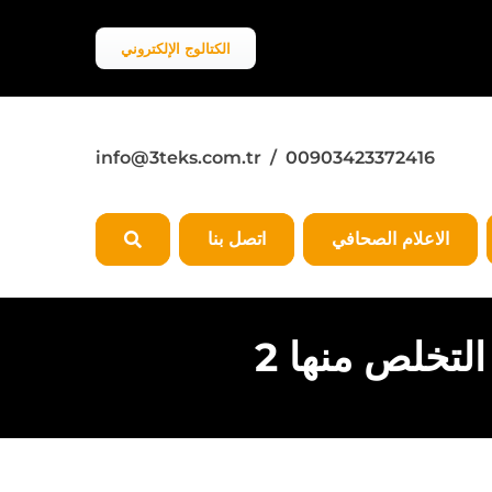
الكتالوج الإلكتروني
info@3teks.com.tr
/ 00903423372416
الاعلام الصحافي
اتصل بنا
لتخلص منها 2