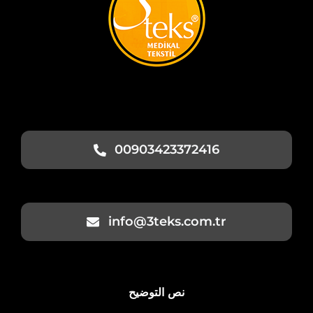
00903423372416
info@3teks.com.tr
نص التوضيح