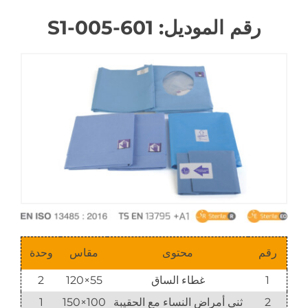
رقم الموديل: 601-005-S1
رقم
محتوى
مقاس
وحدة
1
غطاء الساق
55×120
2
2
ثنى أمراض النساء مع الحقيبة
100×150
1