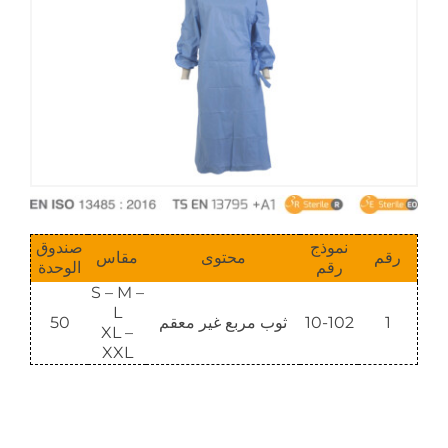
نموذج
صندوق
رقم
محتوى
مقاس
رقم
الوحدة
S – M –
L
1
10-102
ثوب مربع غير معقم
50
XL –
XXL