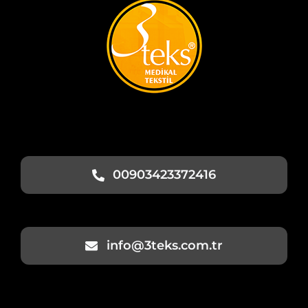
00903423372416
info@3teks.com.tr